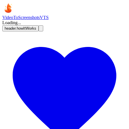
VideoToScreenshots
VTS
Loading...
header.howItWorks