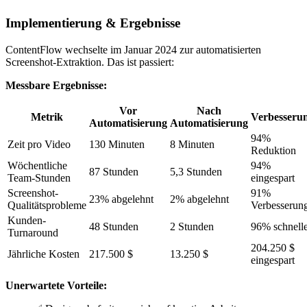
Implementierung & Ergebnisse
ContentFlow wechselte im Januar 2024 zur automatisierten
Screenshot-Extraktion. Das ist passiert:
Messbare Ergebnisse:
Vor
Nach
Metrik
Verbesseru
Automatisierung
Automatisierung
94%
Zeit pro Video
130 Minuten
8 Minuten
Reduktion
Wöchentliche
94%
87 Stunden
5,3 Stunden
Team-Stunden
eingespart
Screenshot-
91%
23% abgelehnt
2% abgelehnt
Qualitätsprobleme
Verbesserun
Kunden-
48 Stunden
2 Stunden
96% schnell
Turnaround
204.250 $
Jährliche Kosten
217.500 $
13.250 $
eingespart
Unerwartete Vorteile: