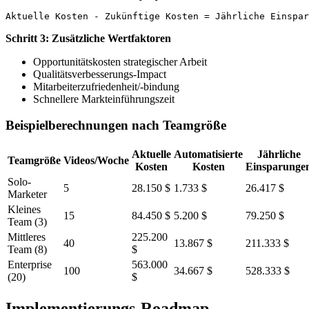
Schritt 3: Zusätzliche Wertfaktoren
Opportunitätskosten strategischer Arbeit
Qualitätsverbesserungs-Impact
Mitarbeiterzufriedenheit/-bindung
Schnellere Markteinführungszeit
Beispielberechnungen nach Teamgröße
Aktuelle
Automatisierte
Jährliche
Teamgröße
Videos/Woche
Kosten
Kosten
Einsparunge
Solo-
5
28.150 $
1.733 $
26.417 $
Marketer
Kleines
15
84.450 $
5.200 $
79.250 $
Team (3)
Mittleres
225.200
40
13.867 $
211.333 $
Team (8)
$
Enterprise
563.000
100
34.667 $
528.333 $
(20)
$
Implementierungs-Roadmap