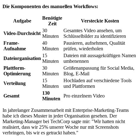
Die Komponenten des manuellen Workflows:
Benötigte
Aufgabe
Versteckte Kosten
Zeit
30
Gesamtes Video ansehen, um
Video-Durchsicht
Minuten
Schlüsselbilder zu identifizieren
Frame-
40
Pausieren, aufnehmen, Qualität
Aufnahme
Minuten
prüfen, wiederholen
15
Dateien mit aussagekräftigen Namen
Dateiorganisation
Minuten
umbenennen
Plattform-
30
Größenanpassung für Social Media,
Optimierung
Minuten
Blog, E-Mail
15
Hochladen auf verschiedene Tools
Verteilung
Minuten
und Plattformen
130
Gesamt
Pro einzelnem Video
Minuten
In jahrelanger Zusammenarbeit mit Enterprise-Marketing-Teams
habe ich dieses Muster in jeder Organisation gesehen. Der
Marketing-Manager bei TechCorp sagte mir: "Wir hatten nicht
realisiert, dass wir 25% unserer Woche nur mit Screenshots
verbringen, bis wir es getrackt haben."