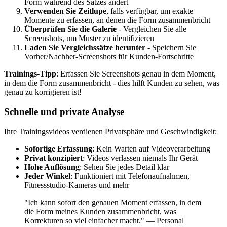
Form während des Satzes ändert
Verwenden Sie Zeitlupe
, falls verfügbar, um exakte
Momente zu erfassen, an denen die Form zusammenbricht
Überprüfen Sie die Galerie
- Vergleichen Sie alle
Screenshots, um Muster zu identifizieren
Laden Sie Vergleichssätze herunter
- Speichern Sie
Vorher/Nachher-Screenshots für Kunden-Fortschritte
Trainings-Tipp
: Erfassen Sie Screenshots genau in dem Moment,
in dem die Form zusammenbricht - dies hilft Kunden zu sehen, was
genau zu korrigieren ist!
Schnelle und private Analyse
Ihre Trainingsvideos verdienen Privatsphäre und Geschwindigkeit:
Sofortige Erfassung
: Kein Warten auf Videoverarbeitung
Privat konzipiert
: Videos verlassen niemals Ihr Gerät
Hohe Auflösung
: Sehen Sie jedes Detail klar
Jeder Winkel
: Funktioniert mit Telefonaufnahmen,
Fitnessstudio-Kameras und mehr
"Ich kann sofort den genauen Moment erfassen, in dem
die Form meines Kunden zusammenbricht, was
Korrekturen so viel einfacher macht." — Personal