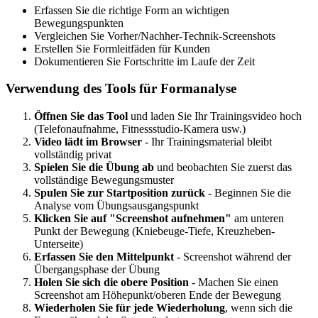
Erfassen Sie die richtige Form an wichtigen
Bewegungspunkten
Vergleichen Sie Vorher/Nachher-Technik-Screenshots
Erstellen Sie Formleitfäden für Kunden
Dokumentieren Sie Fortschritte im Laufe der Zeit
Verwendung des Tools für Formanalyse
Öffnen Sie das Tool
und laden Sie Ihr Trainingsvideo hoch
(Telefonaufnahme, Fitnessstudio-Kamera usw.)
Video lädt im Browser
- Ihr Trainingsmaterial bleibt
vollständig privat
Spielen Sie die Übung ab
und beobachten Sie zuerst das
vollständige Bewegungsmuster
Spulen Sie zur Startposition zurück
- Beginnen Sie die
Analyse vom Übungsausgangspunkt
Klicken Sie auf "Screenshot aufnehmen"
am unteren
Punkt der Bewegung (Kniebeuge-Tiefe, Kreuzheben-
Unterseite)
Erfassen Sie den Mittelpunkt
- Screenshot während der
Übergangsphase der Übung
Holen Sie sich die obere Position
- Machen Sie einen
Screenshot am Höhepunkt/oberen Ende der Bewegung
Wiederholen Sie für jede Wiederholung
, wenn sich die