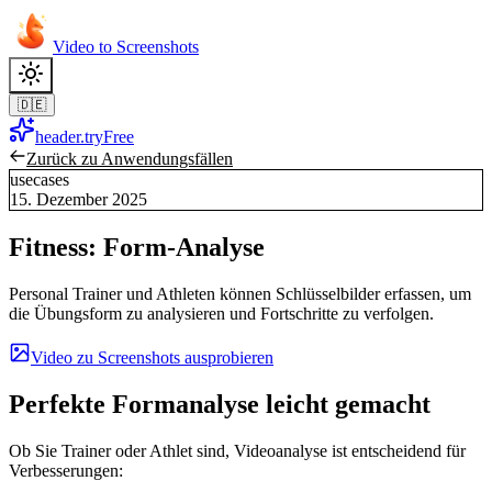
Video to Screenshots
🇩🇪
header.tryFree
Zurück zu Anwendungsfällen
usecases
15. Dezember 2025
Fitness: Form-Analyse
Personal Trainer und Athleten können Schlüsselbilder erfassen, um
die Übungsform zu analysieren und Fortschritte zu verfolgen.
Video zu Screenshots ausprobieren
Perfekte Formanalyse leicht gemacht
Ob Sie Trainer oder Athlet sind, Videoanalyse ist entscheidend für
Verbesserungen: