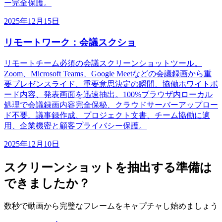
ー完全保護。
2025年12月15日
リモートワーク：会議スクショ
リモートチーム必須の会議スクリーンショットツール。
Zoom、Microsoft Teams、Google Meetなどの会議録画から重
要プレゼンスライド、重要意思決定の瞬間、協働ホワイトボ
ード内容、発表画面を迅速抽出。100%ブラウザ内ローカル
処理で会議録画内容完全保秘、クラウドサーバーアップロー
ド不要。議事録作成、プロジェクト文書、チーム協働に適
用、企業機密と顧客プライバシー保護。
2025年12月10日
スクリーンショットを抽出する準備は
できましたか？
数秒で動画から完璧なフレームをキャプチャし始めましょう