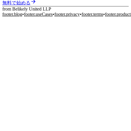
無料で始める
from Belikely United LLP
footer.blog
•
footer.useCases
•
footer.privacy
•
footer.terms
•
footer.produc