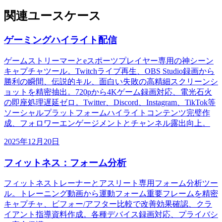
関連ユースケース
ゲーミングハイライト配信
ゲームストリーマーとeスポーツプレイヤー専用の神シーン
キャプチャツール。Twitchライブ再生、OBS Studio録画から
勝利の瞬間、伝説的キル、面白い失敗の高精細スクリーンシ
ョットを精密抽出。720pから4Kゲーム録画対応、電光石火
の即座処理遅延ゼロ。Twitter、Discord、Instagram、TikTok等
ソーシャルプラットフォームハイライトコンテンツ完璧作
成、フォロワーエンゲージメントとチャンネル露出向上。
2025年12月20日
フィットネス：フォーム分析
フィットネストレーナーとアスリート専用フォーム分析ツー
ル。トレーニング動画から運動フォーム重要フレームを精密
キャプチャ、ビフォー/アフター比較で改善効果確認、クラ
イアント指導資料作成。各種デバイス録画対応、プライバシ